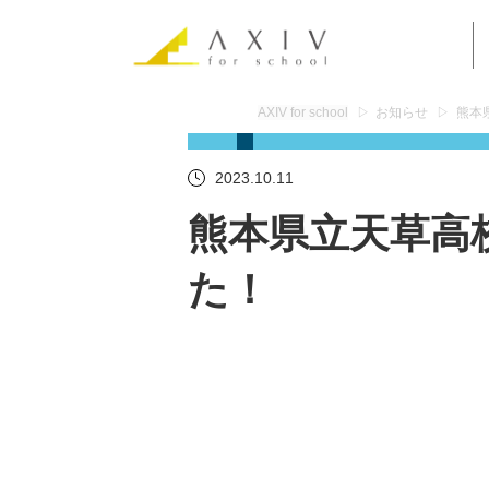
AXIV for school
お知らせ
熊本
2023.10.11
熊本県立天草高
た！