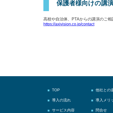
保護者様向けの講
https://axivision.co.jp/contact
TOP
他社との
導入の流れ
導入メリ
サービス内容
問合せ