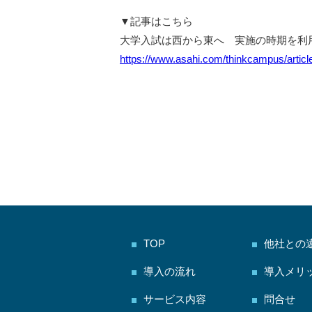
▼記事はこちら
大学入試は西から東へ 実施の時期を利
https://www.asahi.com/thinkcampus/articl
TOP
他社との
導入の流れ
導入メリ
サービス内容
問合せ