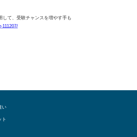
用して、受験チャンスを増やす手も
e-111207/
違い
ット