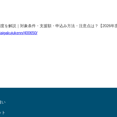
度を解説｜対象条件・支援額・申込み方法・注意点は？【2026年
_daigakujukenn/400650/
違い
ット