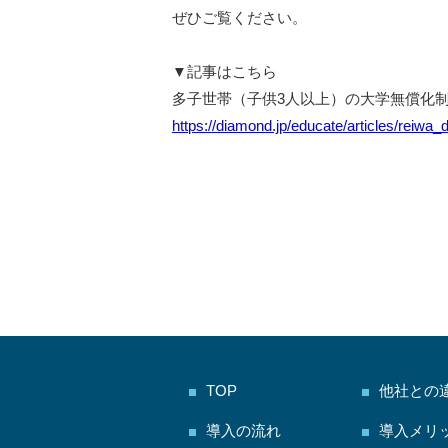
ぜひご覧ください。
▼記事はこちら
多子世帯（子供3人以上）の大学無償化制
https://diamond.jp/educate/articles/reiwa
TOP
他社との
導入の流れ
導入メリ